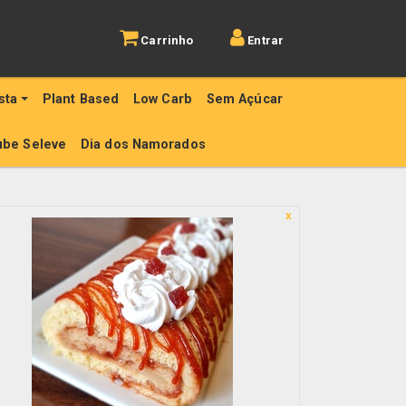
Carrinho
Entrar
sta
Plant Based
Low Carb
Sem Açúcar
ube Seleve
Dia dos Namorados
x