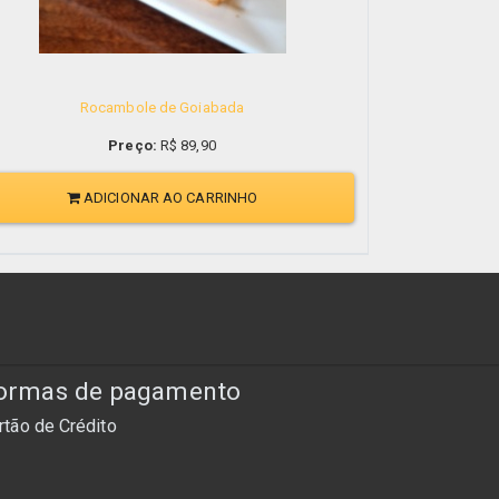
Rocambole de Goiabada
Preço:
R$
89,90
ADICIONAR AO CARRINHO
ormas de pagamento
rtão de Crédito