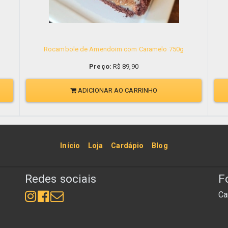
Rocambole de Amendoim com Caramelo 750g
Preço:
R$
89,90
ADICIONAR AO CARRINHO
Início
Loja
Cardápio
Blog
Redes sociais
F
Ca