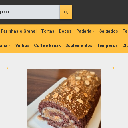
Farinhas e Granel
Tortas
Doces
Padaria
Salgados
Fe
aria
Vinhos
Coffee Break
Suplementos
Temperos
Cl
x
x