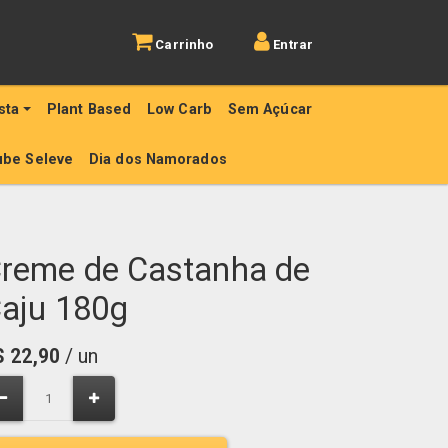
Carrinho
Entrar
sta
Plant Based
Low Carb
Sem Açúcar
ube Seleve
Dia dos Namorados
reme de Castanha de
aju 180g
$
22,90
/ un