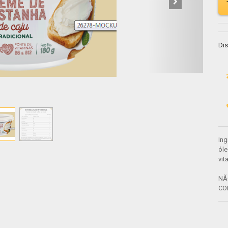
Dis
Ing
óle
vit
NÃ
CO