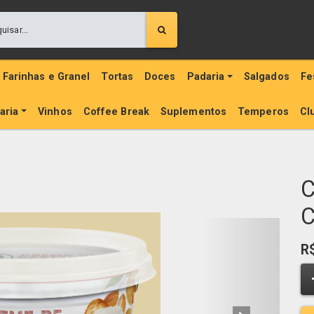
Farinhas e Granel
Tortas
Doces
Padaria
Salgados
Fe
aria
Vinhos
Coffee Break
Suplementos
Temperos
Cl
C
C
R