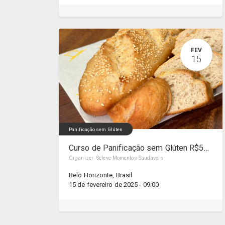
FEV
15
Panificação sem Glúten
Curso de Panificação sem Glúten R$590,00
Organizer:
Seleve Momentos Saudáveis
Belo Horizonte
,
Brasil
15 de fevereiro de 2025
-
09:00