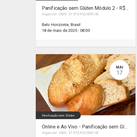
Panificação sem Glúten Módulo 2 - R$590,00 (3x de R$197,00)
Organizer:
CNPJ: 57.970.992/0001-05
Belo Horizonte
,
Brasil
18 de maio de 2025
-
08:00
MAI
17
Panificação sem Glúten
Online e Ao Vivo - Panificação sem Glúten Módulo 1 - R$490,00 (3x de R$164,00)
Organizer:
CNPJ: 57.970.992/0001-05