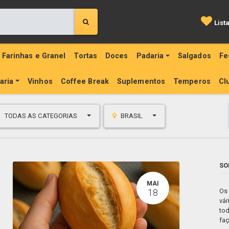
List
Farinhas e Granel
Tortas
Doces
Padaria
Salgados
Fe
aria
Vinhos
Coffee Break
Suplementos
Temperos
Cl
TODAS AS CATEGORIAS
BRASIL
SO
MAI
18
Os
vár
tod
fa