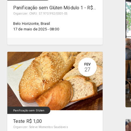
Panificação sem Glúten Módulo 1 - R$590,00 (3x de R$197,00)
Organizer:
CNPJ: 57.970.992/0001-05
Belo Horizonte
,
Brasil
17 de maio de 2025
-
08:00
FEV
27
Panificação sem Glúten
Teste R$ 1,00
Organizer:
Seleve Momentos Saudáveis