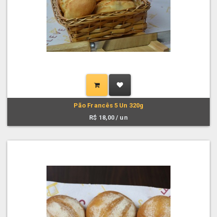
Pão Francês 5 Un 320g
R$
18,00
/ un