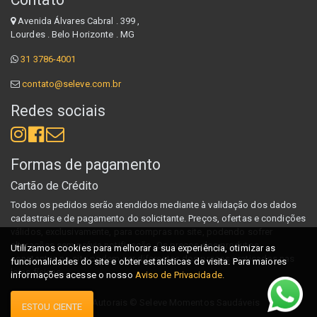
Avenida Álvares Cabral . 399 ,
Lourdes . Belo Horizonte . MG
31 3786-4001
contato@seleve.com.br
Redes sociais
Formas de pagamento
Cartão de Crédito
Todos os pedidos serão atendidos mediante à validação dos dados
cadastrais e de pagamento do solicitante. Preços, ofertas e condições
válidos, exclusivamente, para compras no site, podendo sofrer
alterações sem prévia notificação. Os preços dos produtos
Utilizamos cookies para melhorar a sua experiência, otimizar as
constantes no site podem ser diferentes dos preços praticados nas
funcionalidades do site e obter estatísticas de visita. Para maiores
lojas físicas.
informações acesse o nosso
Aviso de Privacidade.
Direitos Autorais ©
Seleve Momentos Saudáveis
ESTOU CIENTE