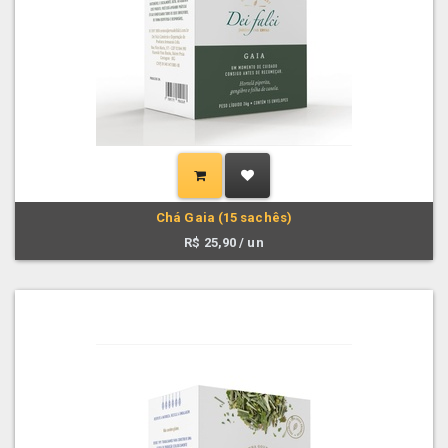
Chá Gaia (15 sachês)
R$
25,90
/ un