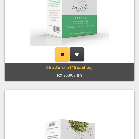
Chá Aurora (15 sachês)
R$
25,90
/ un