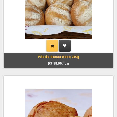
Pão de Batata Doce 240g
R$
18,90
/ un