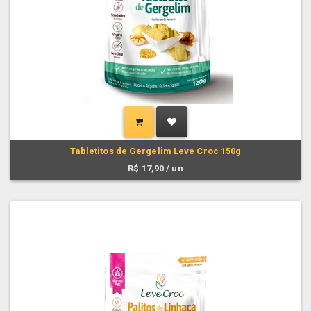
Tabletitos de Gergelim Leve Croc 150g
R$
17,90
/ un