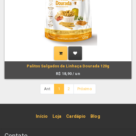
Palitos Salgados de Linhaça Dourada 120g
R$
18,90
/ un
Ant
1
2
Próximo
Início
Loja
Cardápio
Blog
Contato