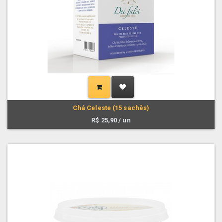
Chá Celeste (15 sachês)
R$
25,90
/ un