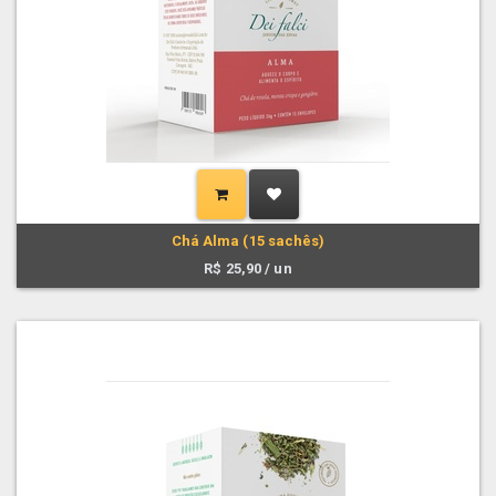
Chá Alma (15 sachês)
R$
25,90
/ un