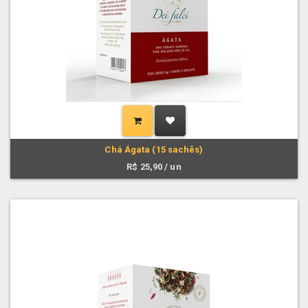
Chá Ágata (15 sachês)
R$
25,90
/ un