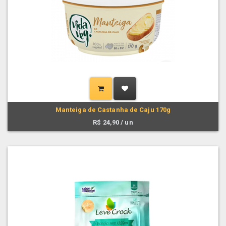
Manteiga de Castanha de Caju 170g
R$
24,90
/ un