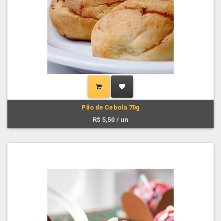
Pão de Cebola 70g
R$
5,50
/ un