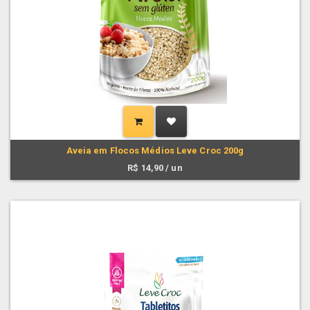
Aveia em Flocos Médios Leve Croc 200g
R$
14,90
/ un