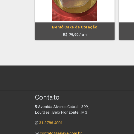
Bentô Cake de Coração
R$
79,90
/ un
Contato
Avenida Álvares Cabral . 399 ,
Lourdes . Belo Horizonte . MG
31 3786-4001
contato@seleve.com.br