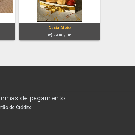
Cesta Afeto
R$
89,90
/ un
ormas de pagamento
rtão de Crédito