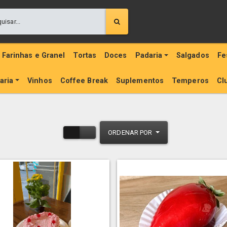
Farinhas e Granel
Tortas
Doces
Padaria
Salgados
Fe
aria
Vinhos
Coffee Break
Suplementos
Temperos
Cl
ORDENAR POR