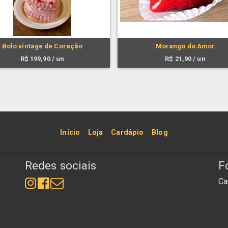
Bolo vintage de Coração
Morango do Amor
R$
199,90
/ un
R$
21,90
/ un
Início
Loja
Cardápio
Blog
Redes sociais
F
Ca