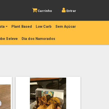
Carrinho
Entrar
sta
Plant Based
Low Carb
Sem Açúcar
ube Seleve
Dia dos Namorados