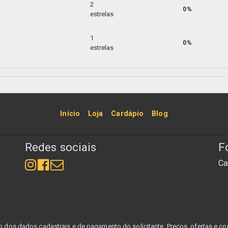
2
0%
estrelas
1
0%
estrelas
Início
Loja
Cardápio
Blog
Redes sociais
F
Ca
dos dados cadastrais e de pagamento do solicitante. Preços, ofertas e con