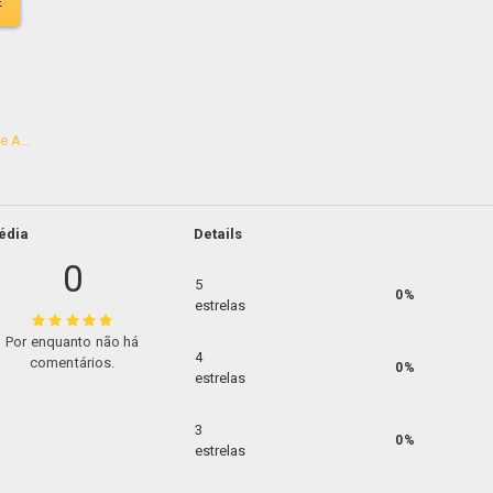
E
Granola sem Adição de Açúcar 200g
édia
Details
0
5
0%
estrelas
Por enquanto não há
4
comentários.
0%
estrelas
3
0%
estrelas