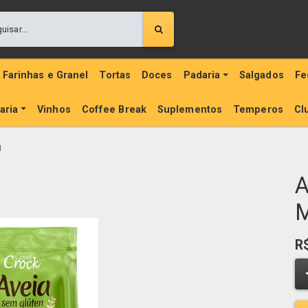
Farinhas e Granel
Tortas
Doces
Padaria
Salgados
Fe
aria
Vinhos
Coffee Break
Suplementos
Temperos
Cl
g
A
M
R