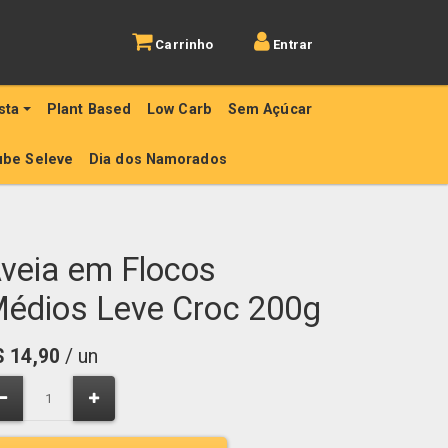
Carrinho
Entrar
sta
Plant Based
Low Carb
Sem Açúcar
ube Seleve
Dia dos Namorados
veia em Flocos
édios Leve Croc 200g
$
14,90
/ un