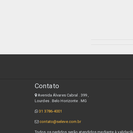
Contato
Avenida Álvares Cabral . 399 ,
Lourdes . Belo Horizonte . MG
31 3786-4001
contato@seleve.com.br
Todos os pedidos serão atendidos mediante à validação 