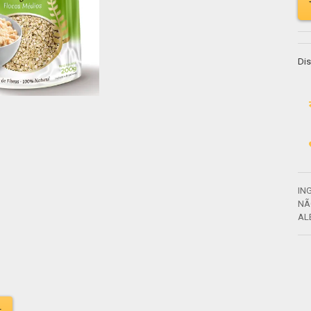
Dis
IN
NÃ
AL