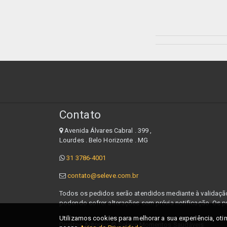
Contato
Avenida Álvares Cabral . 399 ,
Lourdes . Belo Horizonte . MG
31 3786-4001
contato@seleve.com.br
Todos os pedidos serão atendidos mediante à validação 
podendo sofrer alterações sem prévia notificação. Os p
Utilizamos cookies para melhorar a sua experiência, otim
Direitos Autorais ©
Seleve Momentos Saudáveis