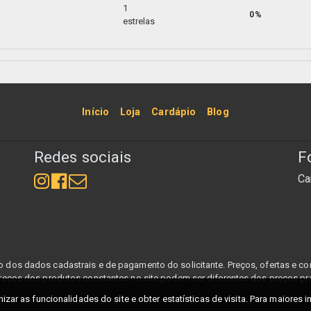
1
0%
estrelas
Início
Loja
Cardápio
Blog
Redes sociais
F
Ca
dos dados cadastrais e de pagamento do solicitante. Preços, ofertas e con
reços dos produtos constantes no site podem ser diferentes dos preços pra
izar as funcionalidades do site e obter estatísticas de visita. Para maiores