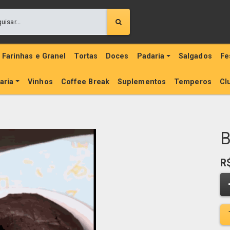
Farinhas e Granel
Tortas
Doces
Padaria
Salgados
Fe
aria
Vinhos
Coffee Break
Suplementos
Temperos
Cl
B
R