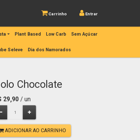
Carrinho
Entrar
sta
Plant Based
Low Carb
Sem Açúcar
ube Seleve
Dia dos Namorados
olo Chocolate
$
29,90
/ un
ADICIONAR AO CARRINHO