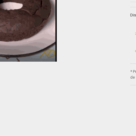
Dis
* P
de 