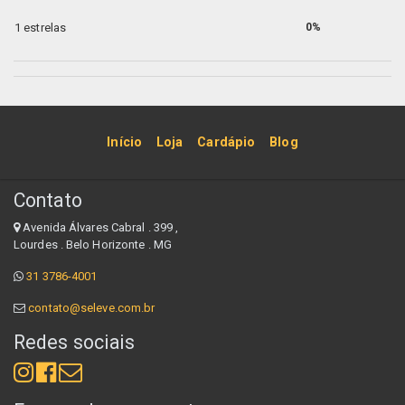
1 estrelas
0%
Início
Loja
Cardápio
Blog
Contato
Avenida Álvares Cabral . 399 ,
Lourdes . Belo Horizonte . MG
31 3786-4001
contato@seleve.com.br
Redes sociais