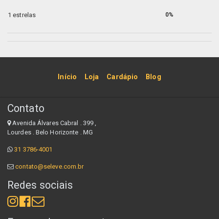
1 estrelas
0%
Início
Loja
Cardápio
Blog
Contato
Avenida Álvares Cabral . 399 ,
Lourdes . Belo Horizonte . MG
31 3786-4001
contato@seleve.com.br
Redes sociais