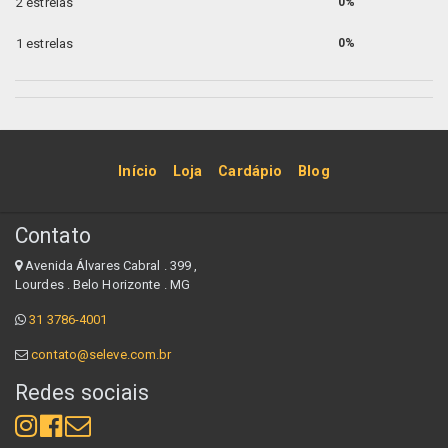
2 estrelas
0%
1 estrelas
0%
Início
Loja
Cardápio
Blog
Contato
Avenida Álvares Cabral . 399 ,
Lourdes . Belo Horizonte . MG
31 3786-4001
contato@seleve.com.br
Redes sociais