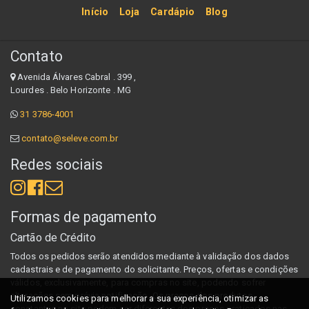
Início
Loja
Cardápio
Blog
Contato
Avenida Álvares Cabral . 399 ,
Lourdes . Belo Horizonte . MG
31 3786-4001
contato@seleve.com.br
Redes sociais
Formas de pagamento
Cartão de Crédito
Todos os pedidos serão atendidos mediante à validação dos dados
cadastrais e de pagamento do solicitante. Preços, ofertas e condições
válidos, exclusivamente, para compras no site, podendo sofrer
alterações sem prévia notificação. Os preços dos produtos
Utilizamos cookies para melhorar a sua experiência, otimizar as
constantes no site podem ser diferentes dos preços praticados nas