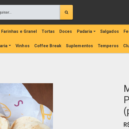
Farinhas e Granel
Tortas
Doces
Padaria
Salgados
Fe
aria
Vinhos
Coffee Break
Suplementos
Temperos
Cl
M
P
(
R