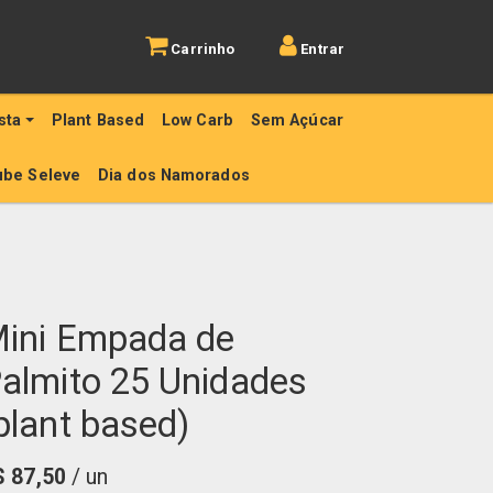
Carrinho
Entrar
sta
Plant Based
Low Carb
Sem Açúcar
ube Seleve
Dia dos Namorados
ini Empada de
almito 25 Unidades
plant based)
$
87,50
/ un