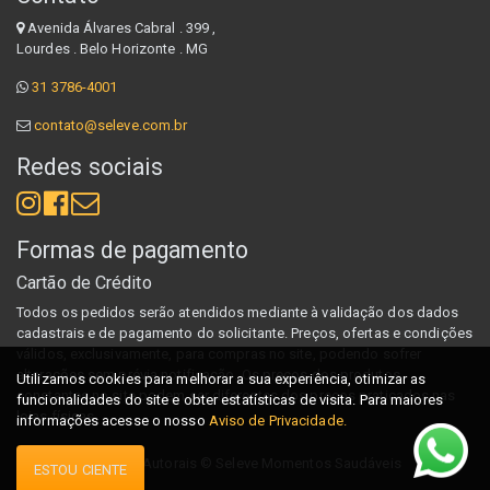
Avenida Álvares Cabral . 399 ,
Lourdes . Belo Horizonte . MG
31 3786-4001
contato@seleve.com.br
Redes sociais
Formas de pagamento
Cartão de Crédito
Todos os pedidos serão atendidos mediante à validação dos dados
cadastrais e de pagamento do solicitante. Preços, ofertas e condições
válidos, exclusivamente, para compras no site, podendo sofrer
alterações sem prévia notificação. Os preços dos produtos
Utilizamos cookies para melhorar a sua experiência, otimizar as
constantes no site podem ser diferentes dos preços praticados nas
funcionalidades do site e obter estatísticas de visita. Para maiores
lojas físicas.
informações acesse o nosso
Aviso de Privacidade.
Direitos Autorais ©
Seleve Momentos Saudáveis
ESTOU CIENTE