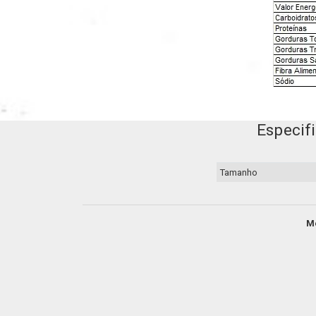
Especif
Tamanho
M