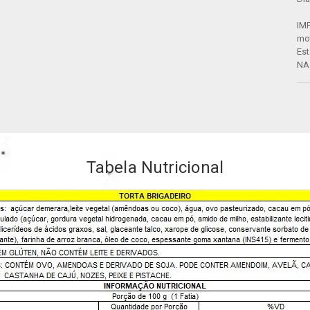
IMP
mot
Es
NA
Tabela Nutricional