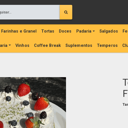
Farinhas e Granel
Tortas
Doces
Padaria
Salgados
Fe
aria
Vinhos
Coffee Break
Suplementos
Temperos
Cl
T
F
Ta