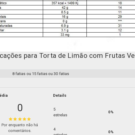
icações para Torta de Limão com Frutas V
8 fatias
ou
15 fatias
ou
30 fatias
édia
Details
0
5
0%
estrelas
Por enquanto não há
4
comentários.
0%
estrelas