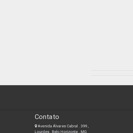
Contato
Avenida Álvares Cabral . 399 ,
Lourdes . Belo Horizonte . MG