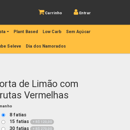
Carrinho
Entrar
sta
Plant Based
Low Carb
Sem Açúcar
ube Seleve
Dia dos Namorados
orta de Limão com
rutas Vermelhas
manho
8 fatias
15 fatias
+
R$
120,00
30 fatias
+
R$
270,00