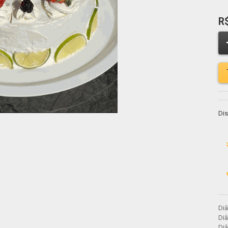
R
Dis
Diâ
Diâ
Diâ