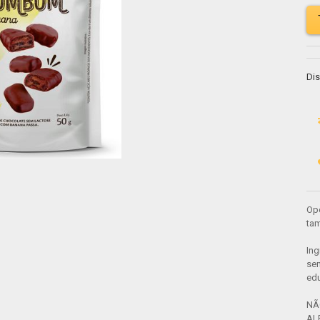
Dis
Opç
tam
Ing
sem
edu
NÃ
AL