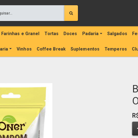
Farinhas e Granel
Tortas
Doces
Padaria
Salgados
Fe
aria
Vinhos
Coffee Break
Suplementos
Temperos
Cl
B
O
R