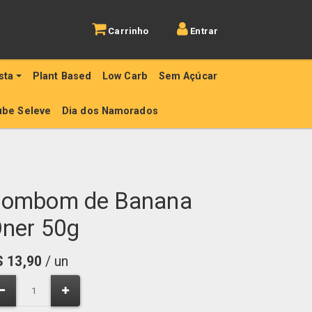
Carrinho
Entrar
sta
Plant Based
Low Carb
Sem Açúcar
ube Seleve
Dia dos Namorados
ombom de Banana
ner 50g
$
13,90
/ un