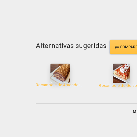
Alternativas sugeridas:
COMPAR
Rocambole de Amendoim com Caramelo 750g
Rocambole de Goia
M