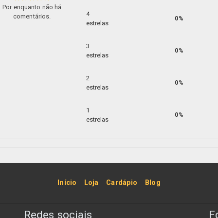
Por enquanto não há
4
comentários.
0%
estrelas
3
0%
estrelas
2
0%
estrelas
1
0%
estrelas
Início
Loja
Cardápio
Blog
Redes sociais
F