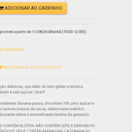
ADICIONAR AO CARRINHO
ponível a partir de 11/08/26 (Manhã (10:00-12:00)).
COMPARAR
ADICIONAR A LISTA DE DESEJOS
ão deliciosa, que além de sem glúten e lácteos,
bém é sem açúcar. Oba!!!!
redientes: Banana-passa, chocolate 70% zero açúcar e
 lactose (massa de cacau, adulcorante maltritol,
lcorante stévia e emulsificante lecitina de girassol).
O CONTÉM GLÚTEN. NÃO CONTÉM LEITE E DERIVADOS.
ÉRGICOS: PODE CONTER AMENDOIM, CASTANHA DO