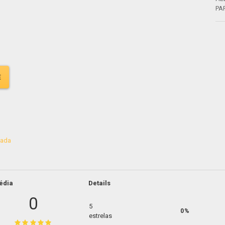
PA
E
bada
édia
Details
0
5
0%
estrelas